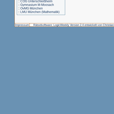
::
COG Unterschleißheim
::
Gymnasium M-Moosach
::
OvMG München
::
LMU München (Mathematik)
Impressum
Rätselsoftware: LogicWeekly Version 2.4 entwickelt von Christia