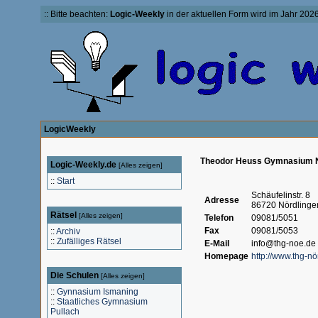
:: Bitte beachten:
Logic-Weekly
in der aktuellen Form wird im Jahr 2026 
LogicWeekly
Theodor Heuss Gymnasium N
Logic-Weekly.de
[
Alles zeigen
]
::
Start
Schäufelinstr. 8
Adresse
86720 Nördlinge
Rätsel
[
Alles zeigen
]
Telefon
09081/5051
Fax
09081/5053
::
Archiv
::
Zufälliges Rätsel
E-Mail
info@thg-noe.de
Homepage
http://www.thg-nö
Die Schulen
[
Alles zeigen
]
::
Gynnasium Ismaning
::
Staatliches Gymnasium
Pullach