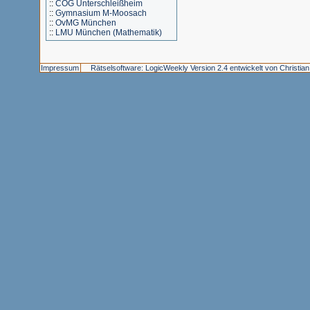
::
COG Unterschleißheim
::
Gymnasium M-Moosach
::
OvMG München
::
LMU München (Mathematik)
Impressum
Rätselsoftware: LogicWeekly Version 2.4 entwickelt von Christia