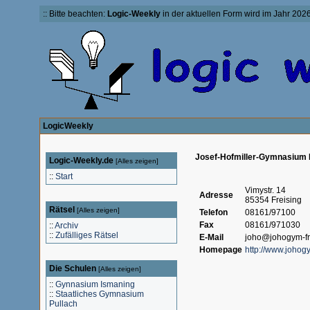
:: Bitte beachten:
Logic-Weekly
in der aktuellen Form wird im Jahr 2026 
LogicWeekly
Josef-Hofmiller-Gymnasium 
Logic-Weekly.de
[
Alles zeigen
]
::
Start
Vimystr. 14
Adresse
85354 Freising
Rätsel
[
Alles zeigen
]
Telefon
08161/97100
Fax
08161/971030
::
Archiv
::
Zufälliges Rätsel
E-Mail
joho@johogym-fr
Homepage
http://www.johogy
Die Schulen
[
Alles zeigen
]
::
Gynnasium Ismaning
::
Staatliches Gymnasium
Pullach