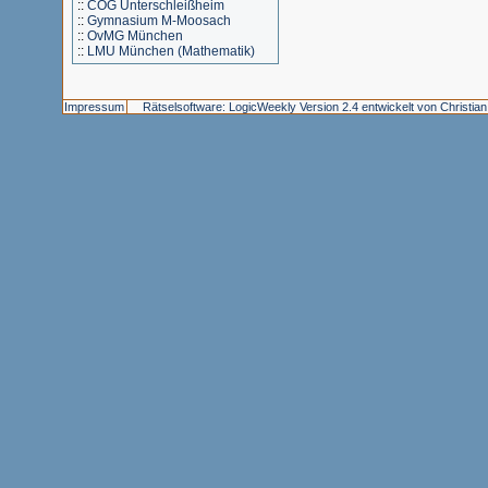
::
COG Unterschleißheim
::
Gymnasium M-Moosach
::
OvMG München
::
LMU München (Mathematik)
Impressum
Rätselsoftware: LogicWeekly Version 2.4 entwickelt von Christia