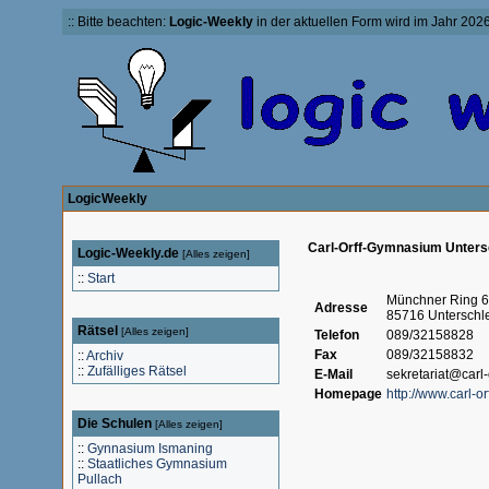
:: Bitte beachten:
Logic-Weekly
in der aktuellen Form wird im Jahr 2026 
LogicWeekly
Carl-Orff-Gymnasium Unters
Logic-Weekly.de
[
Alles zeigen
]
::
Start
Münchner Ring 6
Adresse
85716 Unterschl
Rätsel
[
Alles zeigen
]
Telefon
089/32158828
Fax
089/32158832
::
Archiv
::
Zufälliges Rätsel
E-Mail
sekretariat@carl-
Homepage
http://www.carl-o
Die Schulen
[
Alles zeigen
]
::
Gynnasium Ismaning
::
Staatliches Gymnasium
Pullach