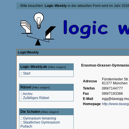
:: Bitte beachten:
Logic-Weekly
in der aktuellen Form wird im Jahr 2026 
LogicWeekly
Erasmus-Grasser-Gymnasi
Logic-Weekly.de
[
Alles zeigen
]
::
Start
Fürstenrieder Str
Adresse
81377 München
Rätsel
[
Alles zeigen
]
Telefon
089/7144777
Fax
089/7193386
::
Archiv
::
Zufälliges Rätsel
E-Mail
egg@dasegg.mus
Homepage
http://www.daseg
Die Schulen
[
Alles zeigen
]
::
Gynnasium Ismaning
::
Staatliches Gymnasium
Pullach