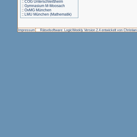
::
COG Unterschleißheim
::
Gymnasium M-Moosach
::
OvMG München
::
LMU München (Mathematik)
Impressum
Rätselsoftware: LogicWeekly Version 2.4 entwickelt von Christia